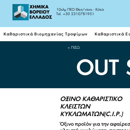
10χλμ ΠΕΟ Θεσ/νίκης - Κιλκίς
Tel. +30 2310781951
Καθαριστικά Βιομηχανίας Τροφίμων
Καθαριστικά Ε
< ΠΙΣΩ
OUT 
ΟΞΙΝΟ ΚΑΘΑΡΙΣΤΙΚΟ
ΚΛΕΙΣΤΩΝ
ΚΥΚΛΩΜΑΤΩΝ(C.I.P.)
Όξινο προϊόν για την αφαίρε