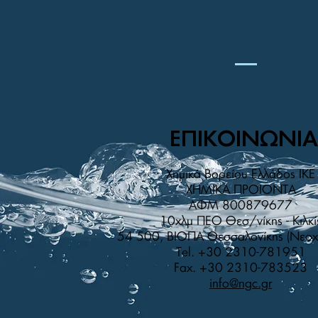
ΕΠΙΚΟΙΝΩΝΙΑ
Χημικά Βορείου Ελλάδος IKE
XHMIKA ΠPOIONTA
AΦM 800879677
10χλμ ΠΕΟ Θεσ/νίκης - Κιλκί
54 500, ΒΙΟΠΑ Θεσσαλονίκης (Νεο
Tel. +30 2310-781951
Fax. +30 2310-783523
info@ngc.gr