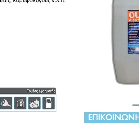
τές, κορυφολόγους κ.λ.π.
ΕΠΙΚΟΙΝΩΝΗΣ