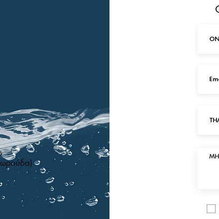
ς
χωρούδα)