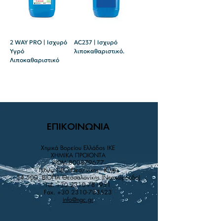
2 WAY PRO | Ισχυρό
AC237 | Ισχυρό
Υγρό
λιποκαθαριστικό.
Λιποκαθαριστικό
ΕΠΙΚΟΙΝΩΝΙΑ
Χημικά Βορείου Ελλάδος IKE
XHMIKA ΠPOIONTA
AΦM
800879677
10χλμ ΠΕΟ Θεσ/νίκης - Κιλκίς
54 500, ΒΙΟΠΑ Θεσσαλονίκης (Νεοχωρούδα)
Tel.
+30 2310-781951
Fax.
+30 2310-783523
info@ngc.gr