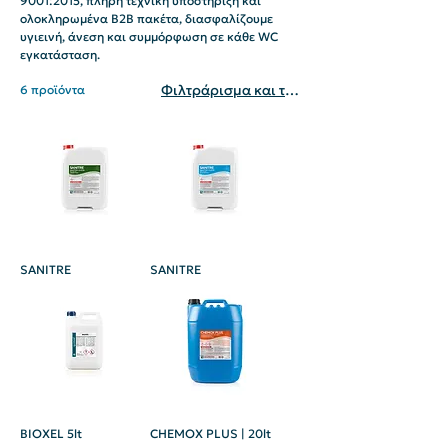
9001:2015, πλήρη τεχνική υποστήριξη και
ολοκληρωμένα B2B πακέτα, διασφαλίζουμε
υγιεινή, άνεση και συμμόρφωση σε κάθε WC
εγκατάσταση.
Φιλτράρισμα και ταξινόμηση
6 προϊόντα
SANITRE
SANITRE
BIOXEL 5lt
CHEMOX PLUS | 20lt