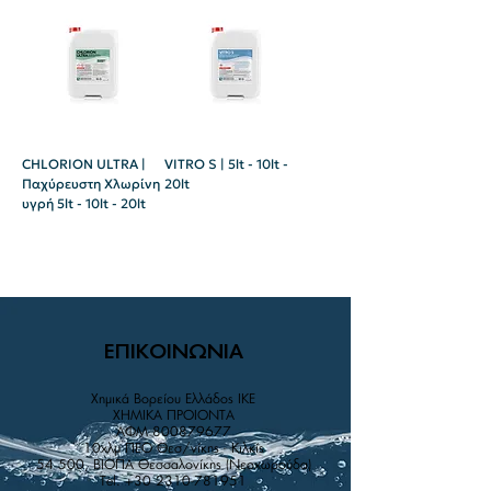
CHLORION ULTRA |
VITRO S | 5lt - 10lt -
Παχύρευστη Χλωρίνη
20lt
υγρή 5lt - 10lt - 20lt
ΕΠΙΚΟΙΝΩΝΙΑ
Χημικά Βορείου Ελλάδος IKE
XHMIKA ΠPOIONTA
AΦM
800879677
10χλμ ΠΕΟ Θεσ/νίκης - Κιλκίς
54 500, ΒΙΟΠΑ Θεσσαλονίκης (Νεοχωρούδα)
Tel.
+30 2310-781951