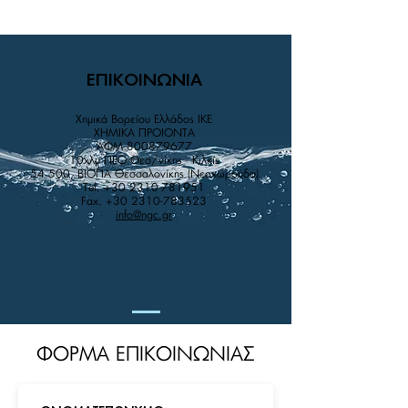
ΕΠΙΚΟΙΝΩΝΙΑ
Χημικά Βορείου Ελλάδος IKE
XHMIKA ΠPOIONTA
AΦM
800879677
10χλμ ΠΕΟ Θεσ/νίκης - Κιλκίς
54 500, ΒΙΟΠΑ Θεσσαλονίκης (Νεοχωρούδα)
Tel.
+30 2310-781951
Fax.
+30 2310-783523
info@ngc.gr
ΦΟΡΜΑ ΕΠΙΚΟΙΝΩΝΙΑΣ