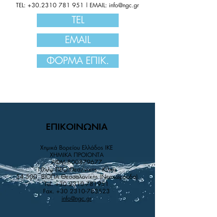
TEL:
+30.2310 781 951
| EMAIL:
info@ngc.gr
TEL
EMAIL
ΦΟΡΜΑ ΕΠΙΚ.
ΕΠΙΚΟΙΝΩΝΙΑ
Χημικά Βορείου Ελλάδος IKE
XHMIKA ΠPOIONTA
AΦM
800879677
10χλμ ΠΕΟ Θεσ/νίκης - Κιλκίς
54 500, ΒΙΟΠΑ Θεσσαλονίκης (Νεοχωρούδα)
Tel.
+30 2310-781951
Fax.
+30 2310-783523
info@ngc.gr