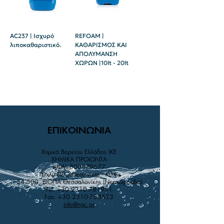
AC237 | Ισχυρό
REFOAM |
λιποκαθαριστικό.
ΚΑΘΑΡΙΣΜΟΣ ΚΑΙ
ΑΠΟΛΥΜΑΝΣΗ
ΧΩΡΩΝ |10lt - 20lt
ΕΠΙΚΟΙΝΩΝΙΑ
Χημικά Βορείου Ελλάδος IKE
XHMIKA ΠPOIONTA
AΦM
800879677
10χλμ ΠΕΟ Θεσ/νίκης - Κιλκίς
54 500, ΒΙΟΠΑ Θεσσαλονίκης (Νεοχωρούδα)
Tel.
+30 2310-781951
Fax.
+30 2310-783523
info@ngc.gr