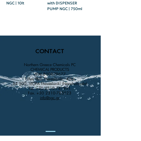
NGC | 10lt
with DISPENSER
PUMP NGC | 750ml
CONTACT
Northern Greece Chemicals PC
CHEMICAL PRODUCTS
AFM
800879677
10km PEO Thessaloniki - Kilkis
54 500, VIOPA Thessaloniki (Neochorouda)
Tel.
+30 2310-781951
Fax.
+30 2310-783523
info@ngc.gr