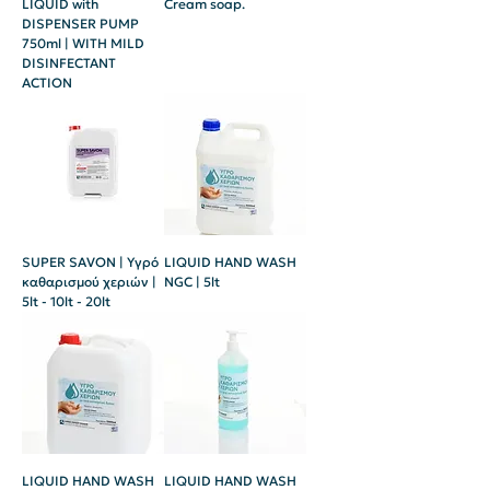
LIQUID with
Cream soap.
DISPENSER PUMP
750ml | WITH MILD
DISINFECTANT
ACTION
SUPER SAVON | Υγρό
LIQUID HAND WASH
καθαρισμού χεριών |
NGC | 5lt
5lt - 10lt - 20lt
LIQUID HAND WASH
LIQUID HAND WASH