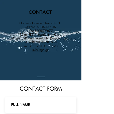
CONTACT
Northern Greece Chemicals PC
CHEMICAL PRODUCTS
AFM
800879677
10km PEO Thessaloniki - Kilkis
54 500, VIOPA Thessaloniki (Neochorouda)
Tel.
+30 2310-781951
Fax.
+30 2310-783523
info@ngc.gr
CONTACT FORM