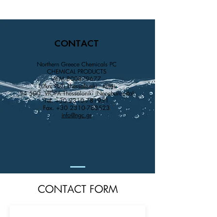
CONTACT
Northern Greece Chemicals PC
CHEMICAL PRODUCTS
AFM
800879677
10km PEO Thessaloniki - Kilkis
54 500, VIOPA Thessaloniki (Neochorouda)
Tel.
+30 2310-781951
Fax.
+30 2310-783523
info@ngc.gr
CONTACT FORM