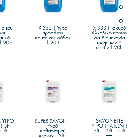
προβολή
ιο του
Γρήγορη προβολή
X-555 | Υγρο
Γρήγορη προβολή
X-333 | Ισχυρό
ου |
πρόσθετο
Αλκαλικό προϊόν
τικό
καυστικής σόδας
για Βιομηχανία
| 20lt
| 20lt
τροφίμων &
ποτών | 20lt
προβολή
 ΥΓΡΟ
Γρήγορη προβολή
SUPER SAVON |
Γρήγορη προβολή
SAVONETTE
 5lt -
Υγρό
ΥΓΡΟ ΠΙΑΤΩΝ |
20lt
καθαρισμού
5lt - 10lt - 20lt
χεριών | 5lt -