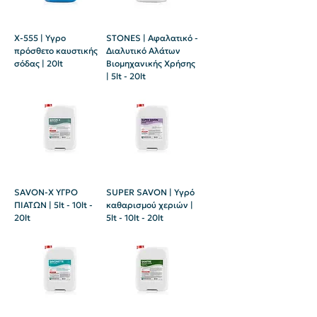
X-555 | Υγρο
STONES | Αφαλατικό -
πρόσθετο καυστικής
Διαλυτικό Αλάτων
σόδας | 20lt
Βιομηχανικής Χρήσης
| 5lt - 20lt
SAVON-X ΥΓΡΟ
SUPER SAVON | Υγρό
ΠΙΑΤΩΝ | 5lt - 10lt -
καθαρισμού χεριών |
20lt
5lt - 10lt - 20lt