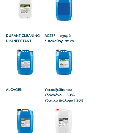
DURANT CLEANING-
AC237 | Ισχυρό
DISINFECTANT
λιποκαθαριστικό.
ALCAGEN
Υπεροξείδιο του
Υδρογόνου | 50%
Υδατικό Διάλυμα | 20lt