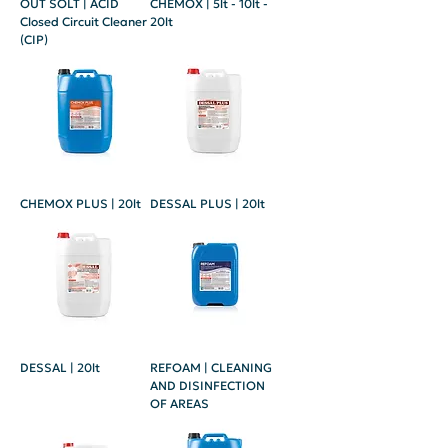
OUT SOLT | ACID
CHEMOX | 5lt - 10lt -
Closed Circuit Cleaner
20lt
(CIP)
CHEMOX PLUS | 20lt
DESSAL PLUS | 20lt
DESSAL | 20lt
REFOAM | CLEANING
AND DISINFECTION
OF AREAS