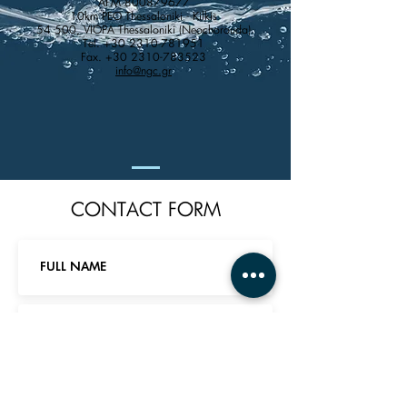
AFM
800879677
10km PEO Thessaloniki - Kilkis
54 500, VIOPA Thessaloniki (Neochorouda)
Tel.
+30 2310-781951
Fax.
+30 2310-783523
info@ngc.gr
CONTACT FORM